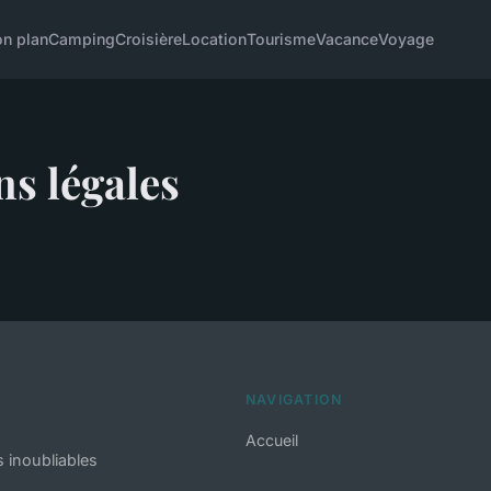
on plan
Camping
Croisière
Location
Tourisme
Vacance
Voyage
s légales
NAVIGATION
Accueil
 inoubliables