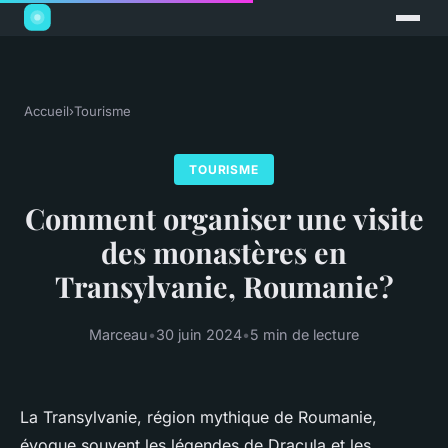
Accueil
›
Tourisme
TOURISME
Comment organiser une visite
des monastères en
Transylvanie, Roumanie?
Marceau
•
30 juin 2024
•
5 min de lecture
La Transylvanie, région mythique de Roumanie,
évoque souvent les légendes de Dracula et les