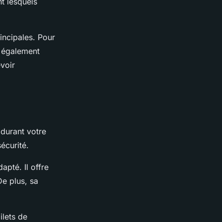
nt lesquels
incipales. Pour
z également
évoir
 durant votre
écurité.
apté. Il offre
e plus, sa
ilets de