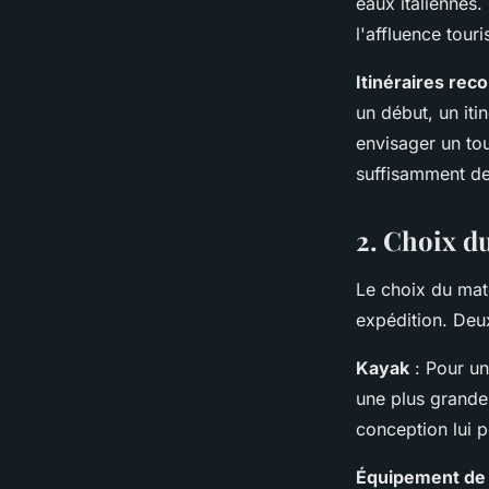
eaux italiennes. 
l'affluence touri
Itinéraires re
un début, un iti
envisager un tou
suffisamment d
2. Choix d
Le choix du maté
expédition. Deux
Kayak
: Pour un
une plus grande
conception lui 
Équipement de 