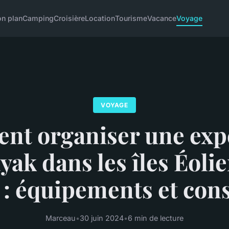
on plan
Camping
Croisière
Location
Tourisme
Vacance
Voyage
VOYAGE
t organiser une exp
yak dans les îles Éoli
e : équipements et cons
Marceau
•
30 juin 2024
•
6 min de lecture