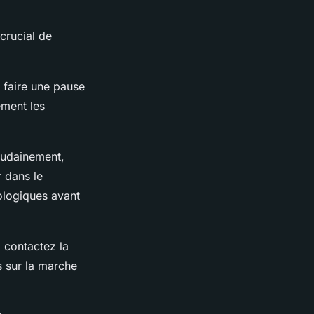
crucial de
e faire une pause
ement les
oudainement,
r dans le
rologiques avant
, contactez la
s sur la marche