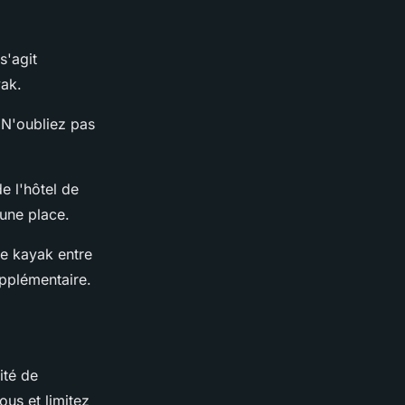
s'agit
yak.
 N'oubliez pas
e l'hôtel de
 une place.
e kayak entre
upplémentaire.
ité de
ous et limitez